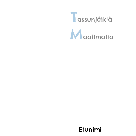
Tassun
T
assunjälkiä
M
aailmalta
Etunimi