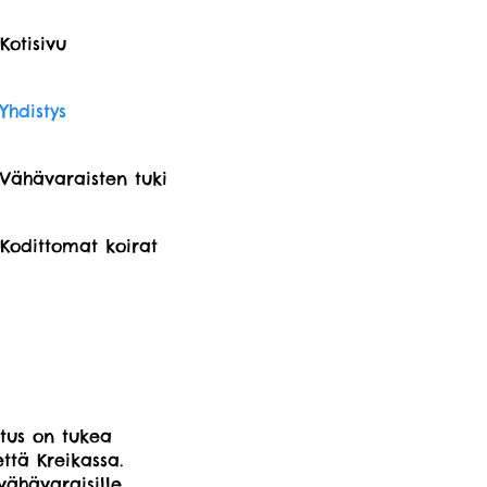
Kotisivu
Yhdistys
Vähävaraisten tuki
Kodittomat koirat
itus on tukea
tä Kreikassa.
vähävaraisille