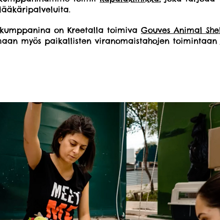
lääkäripalveluita.
tökumppanina on Kreetalla toimiva
Gouves Animal Shel
aan myös paikallisten viranomaistahojen toimintaan 