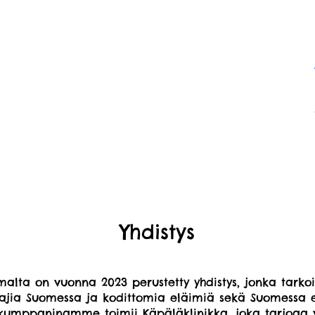
Yhdistys
malta on vuonna 2023 perustetty yhdistys, jonka tarko
ajia Suomessa ja
kodittomia eläimiä sekä Suomessa et
yökumppaninamme toimii
Käpäläklinikka
, joka tarjoaa 