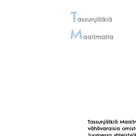
Tassun
T
assunjälkiä
M
aailmalta
Tassunjälkiä Maail
vähävaraisia omist
Suomessa yhteist