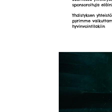
sponsoroituja eläin
Yhdistyksen yhteis
pyrimme vaikuttam
hyvinvointilakiin