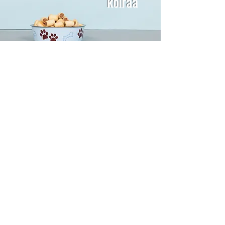
koiraa
Tue
katu
eläimiä